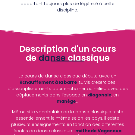
apportant toujours plus de légèreté à cette
discipline.
Description d'un cours
de
danse
classique
Le cours de danse classique débute avec un
échauffement à la barre
suivis d’exercices
d’assouplissements pour enchainer au milieu avec des
déplacements dans l’espace en
diagonale
, en
manège
…
Même si le vocabulaire de la danse classique reste
essentiellement le même selon les pays, il existe
plusieurs enseignements en fonction des différentes
écoles de danse classique :
méthode Vaganova