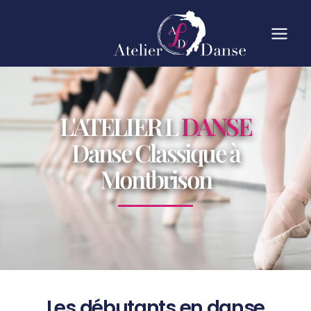
L'ATELIER L
DANSE
Danse Classique à
Montbrison
Les débutants en danse