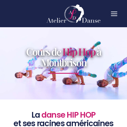
Cours de
Hip Hop
à
Montbrison
La
danse HIP HOP
et ses racines américaines