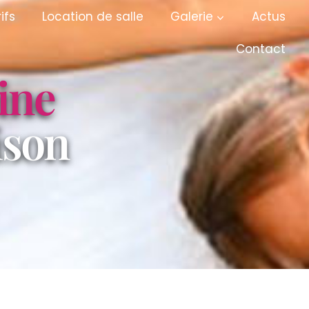
ifs
Location de salle
Galerie
Actus
Contact
ine
ison