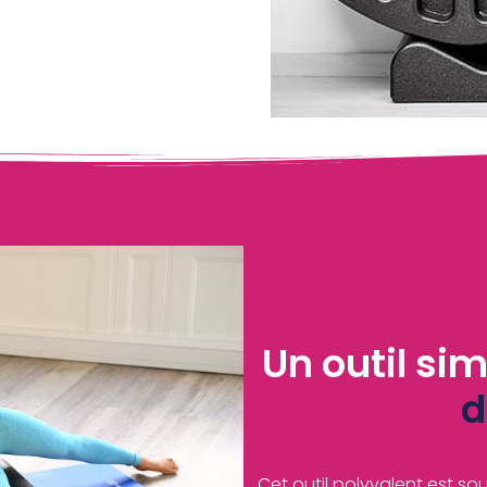
Un outil sim
d
Cet outil polyvalent est sou