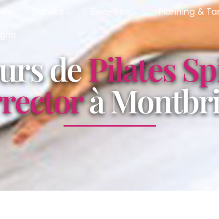
cole
Danses
Bien-être
Planning & Tar
igne
urs de
Pilates Sp
rector
à Montbr