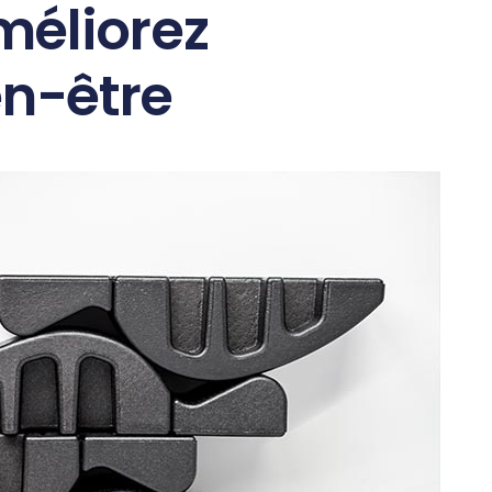
méliorez
en-être