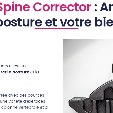
 Spine Corrector
: A
posture et votre bi
ançais est un
rer la posture
et la
urrée avec des courbes
 une variété d’exercices
 la colonne vertébrale et à