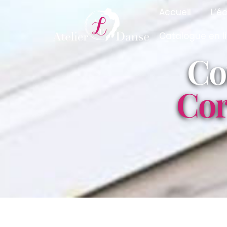
Accueil
L’é
Catalogue en l
Co
Cor