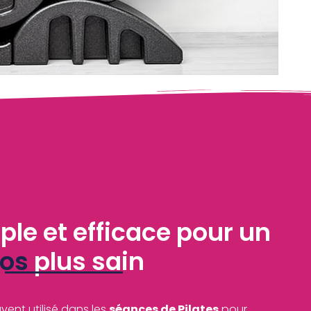
ple et efficace pour un
os
plus sain
vent utilisé dans les
séances de Pilates
pour