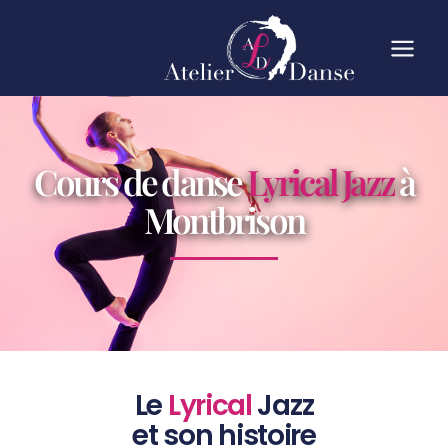
Cours de danse
Lyrical Jazz
à
Montbrison
Le
Lyrical
Jazz
et son histoire