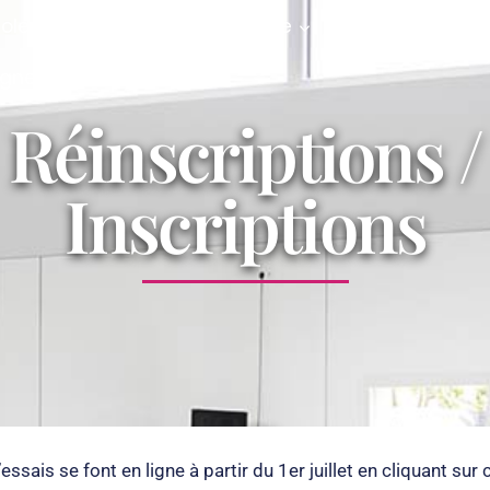
cole
Danses
Bien-être
Planning & Tar
igne
Réinscriptions /
Inscriptions
ssais se font en ligne à partir du 1er juillet en cliquant sur 