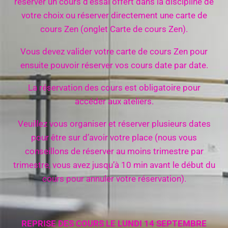
réserver un cours d’essai offert dans la discipline de
votre choix ou réserver directement une carte de
cours Zen (onglet Carte de cours Zen).
Vous devez valider votre carte de cours Zen pour
ensuite pouvoir réserver vos cours date par date.
La réservation des cours est obligatoire pour
accéder aux ateliers.
Veuillez vous organiser et réserver plusieurs dates
pour être sur d’avoir votre place (nous vous
conseillons de réserver au moins trimestre par
trimestre, vous avez jusqu’à 10 min avant le début du
cours pour annuler votre réservation).
REPRISE DES COURS LE LUNDI 14 SEPTEMBRE