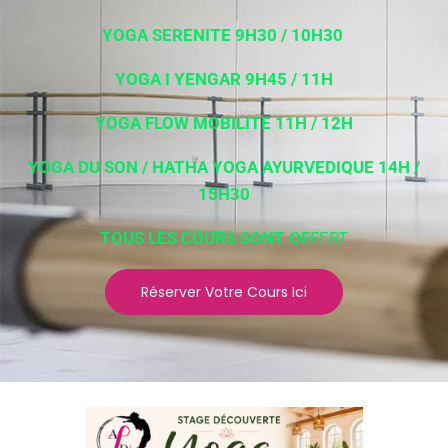
YOGA SERENITE 9H30 / 10H30
YOGA I YENGAR 9H45 / 11H
YOGA FLOW MOBILITE 11H / 12H
YOGA DU SON / HATHA YOGA AYURVEDIQUE 14H /
15H30
TOUS LES COURS SONT OF
FERT
Réserver Votre Cours Ici